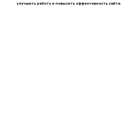
улучшить работу и повысить эффективность сайта.
ХОРОШО
КУРСЫ И ЗАНЯТИЯ
ОНЛАЙН-ШКОЛА
Начальная дрессировка
Щенок на карантине
КПД
Щенячий курс ОНЛАЙН
Социализация щенков
Послушная стая
Индивидуальная
Уроки расслабления
дрессировка
Умные игры
Антистресс
Трюкомания
Индивидуальные занятия
ОНЛАЙН
Курс «Коррекция поведения