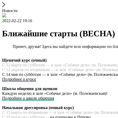
Новости
2022-02-22 19:16
Ближайшие старты (ВЕСНА)
Привет, друзья! Здесь вы найдете всю информацию по бл
Щенячий курс (очный)
С 12 марта по субботам — в зале «Собачье дело» (м. Полежаевс
С 12 апреля по вторникам — в зале «Собачье дело» (м. Полежае
С 14 мая по субботам — в зале «Собачье дело» (м. Полежаевска
Подробнее о курсе
Школа общения для щенков
Каждую неделю в зале «Собачье дело» (м. Полежаевская)!
Подробнее о школе общения
Начальная дрессировка (очный курс)
С 15 марта по вторникам — в зале «Собачье дело» (м. Полежаев
С 19 марта по субботам —
на площадке в Перово