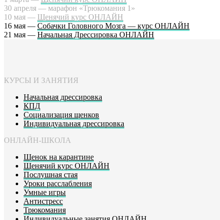
30 апреля — марафон «Трюкомания 1»
10 мая —
Щенячий курс ОНЛАЙН
16 мая —
Собачки Головного Мозга — курс ОНЛАЙН
21 мая —
Начальная Дрессировка ОНЛАЙН
КУРСЫ И ЗАНЯТИЯ
Начальная дрессировка
КПД
Социализация щенков
Индивидуальная дрессировка
ОНЛАЙН-ШКОЛА
Щенок на карантине
Щенячий курс ОНЛАЙН
Послушная стая
Уроки расслабления
Умные игры
Антистресс
Трюкомания
Индивидуальные занятия ОНЛАЙН