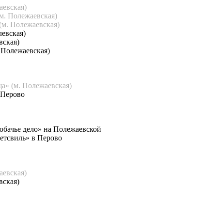
аевская)
м. Полежаевская)
(м. Полежаевская)
левская)
вская)
 Полежаевская)
а» (м. Полежаевская)
 Перово
Собачье дело» на Полежаевской
Петсвиль» в Перово
аевская)
вская)