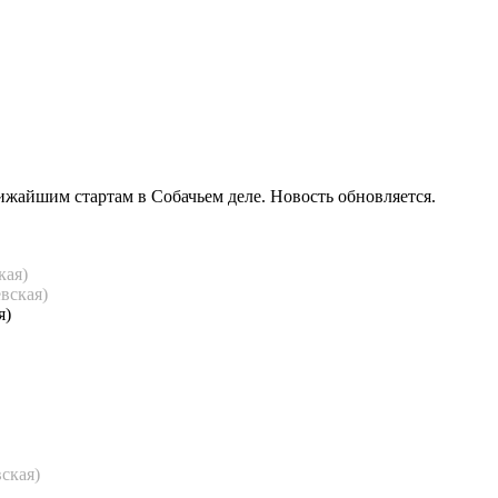
ижайшим стартам в Собачьем деле. Новость обновляется.
кая)
вская)
я)
ская)