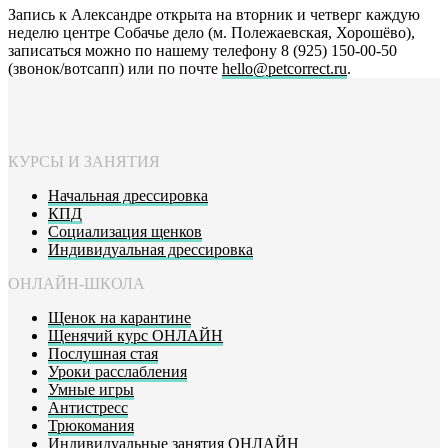
Запись к Александре открыта на вторник и четверг каждую
неделю центре Собачье дело (м. Полежаевская, Хорошёво),
записаться можно по нашему телефону 8 (925) 150-00-50
(звонок/вотсапп) или по почте
hello@petcorrect.ru
.
КУРСЫ И ЗАНЯТИЯ
Начальная дрессировка
КПД
Социализация щенков
Индивидуальная дрессировка
ОНЛАЙН-ШКОЛА
Щенок на карантине
Щенячий курс ОНЛАЙН
Послушная стая
Уроки расслабления
Умные игры
Антистресс
Трюкомания
Индивидуальные занятия ОНЛАЙН